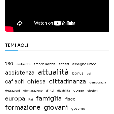
TEMI ACLI
730
assegno unico
ambiente
amoris laetitia
anziani
attualità
assistenza
bonus
caf
chiesa
cittadinanza
caf acli
democrazia
donne
detrazioni
diritti
disabilità
dichiarazione
elezioni
famiglia
europa
fisco
Fai
giovani
formazione
governo