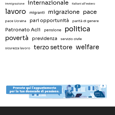
internazionale
immigrazione
italiani all'estero
lavoro
migrazione
pace
migranti
pari opportunità
pace Ucraina
parità di genere
politica
Patronato Acli
pensione
povertà
previdenza
servizio civile
welfare
terzo settore
sicurezza lavoro