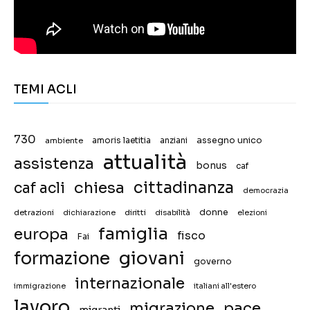
TEMI ACLI
730
assegno unico
ambiente
amoris laetitia
anziani
attualità
assistenza
bonus
caf
chiesa
cittadinanza
caf acli
democrazia
donne
detrazioni
diritti
disabilità
dichiarazione
elezioni
famiglia
europa
fisco
Fai
giovani
formazione
governo
internazionale
immigrazione
italiani all'estero
lavoro
migrazione
pace
migranti