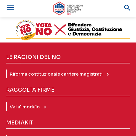
LE RAGIONI DEL NO
Riforma costituzionale carriere magistrati
RACCOLTA FIRME
Vai al modulo
MEDIAKIT