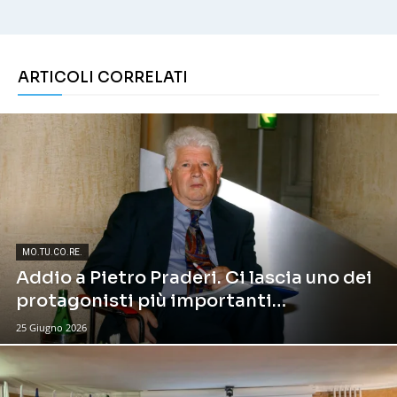
ARTICOLI CORRELATI
MO.TU.CO.RE.
Addio a Pietro Praderi. Ci lascia uno dei
protagonisti più importanti
dell’impegno per i diritti delle cittadine
25 Giugno 2026
e i cittadini consumatori