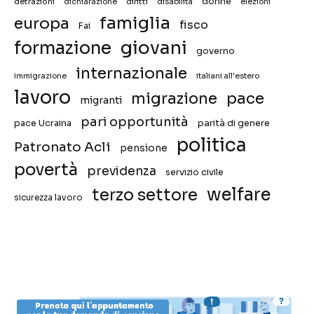
donne
detrazioni
diritti
disabilità
dichiarazione
elezioni
famiglia
europa
fisco
Fai
giovani
formazione
governo
internazionale
immigrazione
italiani all'estero
lavoro
migrazione
pace
migranti
pari opportunità
pace Ucraina
parità di genere
politica
Patronato Acli
pensione
povertà
previdenza
servizio civile
welfare
terzo settore
sicurezza lavoro