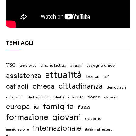
TEMI ACLI
730
assegno unico
ambiente
amoris laetitia
anziani
attualità
assistenza
bonus
caf
chiesa
cittadinanza
caf acli
democrazia
donne
detrazioni
diritti
disabilità
dichiarazione
elezioni
famiglia
europa
fisco
Fai
giovani
formazione
governo
internazionale
immigrazione
italiani all'estero