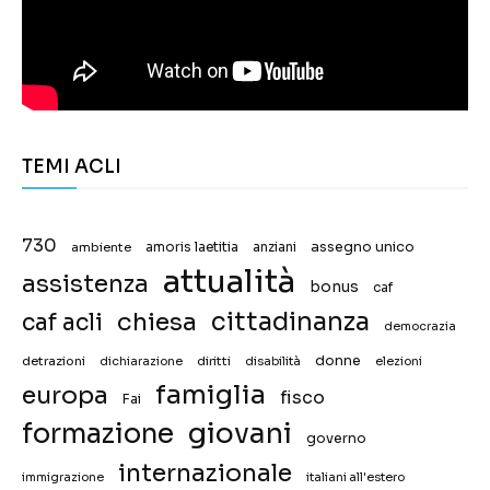
TEMI ACLI
730
assegno unico
ambiente
amoris laetitia
anziani
attualità
assistenza
bonus
caf
chiesa
cittadinanza
caf acli
democrazia
donne
detrazioni
diritti
disabilità
dichiarazione
elezioni
famiglia
europa
fisco
Fai
giovani
formazione
governo
internazionale
immigrazione
italiani all'estero